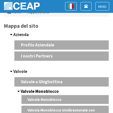
Toggle
Toggle
navigation
navigation
Toggle
Home
Mappa Del Sito
navigat
Mappa del sito
Azienda
Profilo Aziendale
I nostri Partners
Valvole
Valvole a Ghigliottina
Valvole Monoblocco
Valvole Monoblocco
Valvola Monoblocco Unidirezionale con