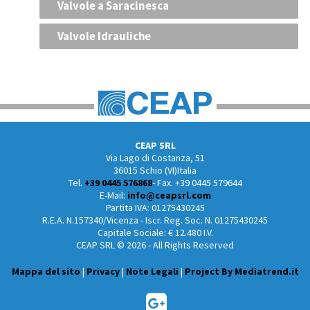
Valvole a Saracinesca
Valvole Idrauliche
CEAP SRL
Via Lago di Costanza, 51
36015 Schio (VI)Italia
Tel.
+39 0445 576868
- Fax. +39 0445 579644
E-Mail:
info@ceapsrl.com
Partita IVA: 01275430245
R.E.A. N.157340/Vicenza - Iscr. Reg. Soc. N. 01275430245
Capitale Sociale: € 12.480 I.V.
CEAP SRL © 2026 - All Rights Reserved
Mappa del sito
|
Privacy
|
Note Legali
|
Project By Mediatrend.it